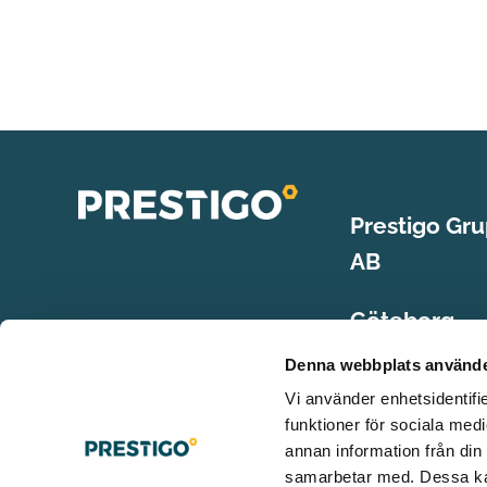
Prestigo Gr
AB
Göteborg
Aröds indust
Denna webbplats använde
422 43 Hisin
Vi använder enhetsidentifie
funktioner för sociala medi
Stockholm
annan information från din
samarbetar med. Dessa kan
Box 1588