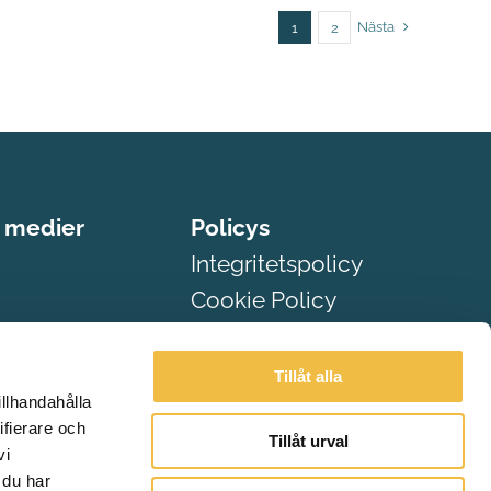
Nästa
1
2
a medier
Policys
Integritetspolicy
Cookie Policy
Tillåt alla
illhandahålla
ifierare och
Tillåt urval
vi
 du har