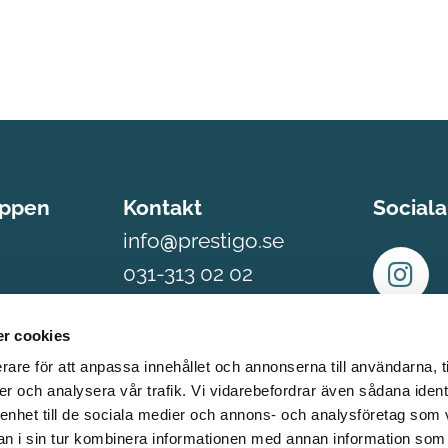
uppen
Kontakt
Social
info
@
prestigo.se
031-313 02 02
08-410 200 85
riväg 9
r cookies
gs Backa
Mån-Fre: 07.00 –
rare för att anpassa innehållet och annonserna till användarna, t
16.00
er och analysera vår trafik. Vi vidarebefordrar även sådana ident
 enhet till de sociala medier och annons- och analysföretag som 
 i sin tur kombinera informationen med annan information som