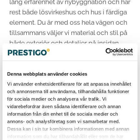
lång erfarenhet av nybyggnation och har
rest både lösvirkeshus och hus i färdiga
element. Du är med oss hela vägen och
tillsammans väljer vi material och stil på
både exteriör och detaljer på insidan
som golv, kakel, tapeter och kök.
Du har väl inte missat vår artikel om att
Denna webbplats använder cookies
bygga ut
?
Vi använder enhetsidentifierare för att anpassa innehållet
och annonserna till användarna, tillhandahålla funktioner
för sociala medier och analysera vår trafik. Vi
vidarebefordrar även sådana identifierare och annan
information från din enhet till de sociala medier och
annons- och analysföretag som vi samarbetar med.
Dessa kan i sin tur kombinera informationen med annan
information som du har tillhandahållit eller som de har