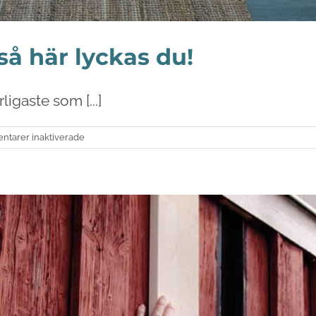
å här lyckas du!
igaste som [...]
för
tarer inaktiverade
Badrumsrenovering
–
så
här
lyckas
du!