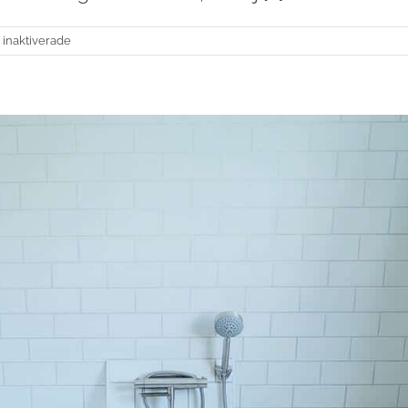
för
inaktiverade
Jobbannons