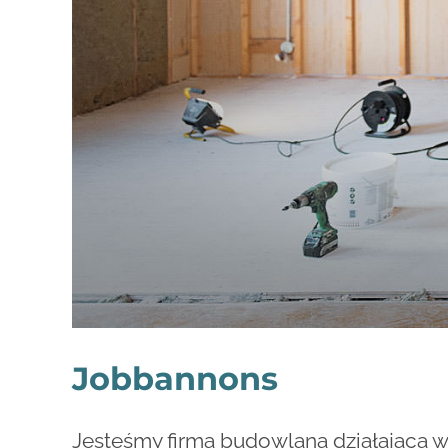
Jobbannons
Jesteśmy firmą budowlaną działająca w G