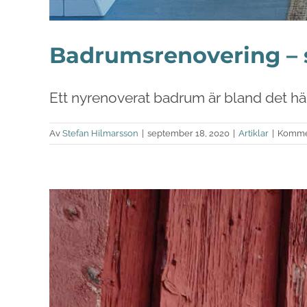
Badrumsrenovering – s
Ett nyrenoverat badrum är bland det härl
Av
Stefan Hilmarsson
|
september 18, 2020
|
Artiklar
|
Kommen