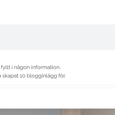
Våra tjänster
Våra Projekt
Om oss
fyllt i någon information.
n skapat 10 blogginlägg för.